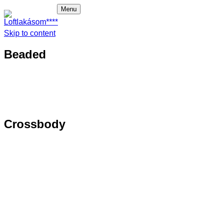
Menu
Skip to
Főoldal
Loftlakásom****
content
Foglalás
Apartmanjaink
Beaded
Galéria
Rooftop wellness
Látnivalók
Kapcsolat
EN
Crossbody