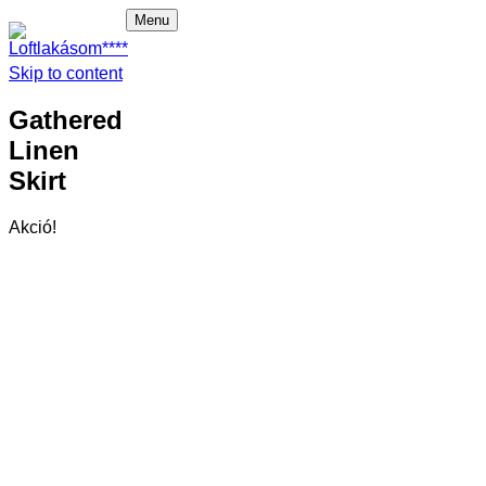
Menu
Skip to
Főoldal
Loftlakásom****
content
Foglalás
Apartmanjaink
Galéria
Rooftop wellness
Látnivalók
Kapcsolat
EN
Gathered Linen Skirt
Akció!