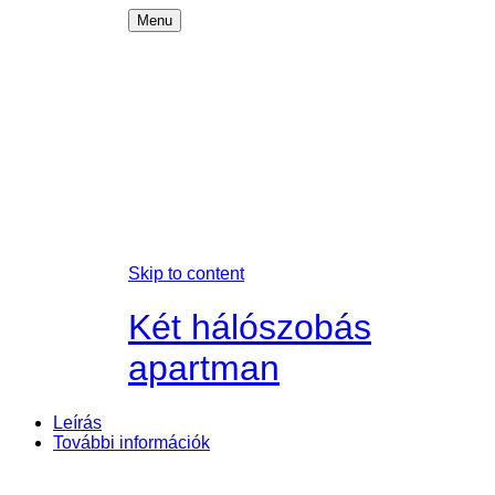
Menu
Főoldal
Foglalás
Apartmanjaink
Galéria
Rooftop wellness
Látnivalók
Kapcsolat
EN
Skip to content
Két hálószobás
apartman
Loftlakásom****
Leírás
További információk